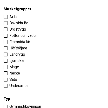
Muskelgrupper
Axlar
Baksida lår
Bröstrygg
Fötter och vader
Framsida lår
Höftböjare
Ländrygg
Ljumskar
Mage
Nacke
Säte
Underarmar
Typ
Gymnastikövningar