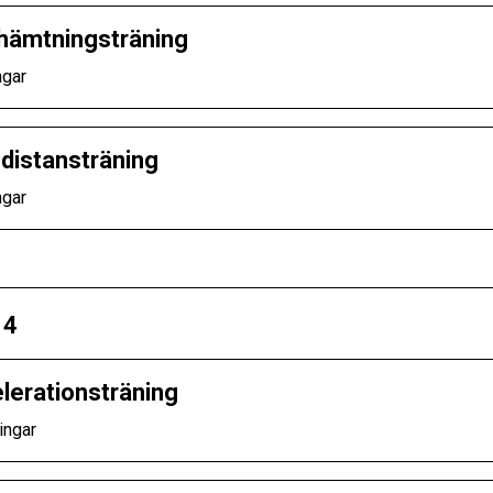
hämtningsträning
ngar
distansträning
ngar
 4
lerationsträning
ingar