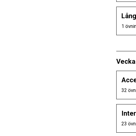
Lång
1 övni
Vecka
Acce
32 övn
Inter
23 övn