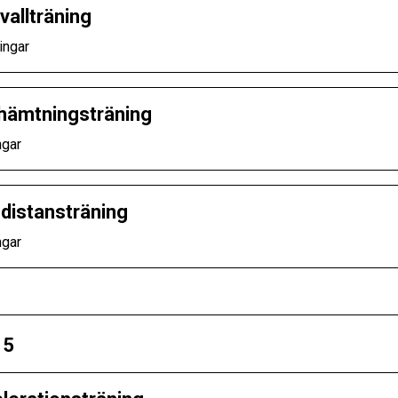
vallträning
ingar
hämtningsträning
ngar
distansträning
ngar
 5