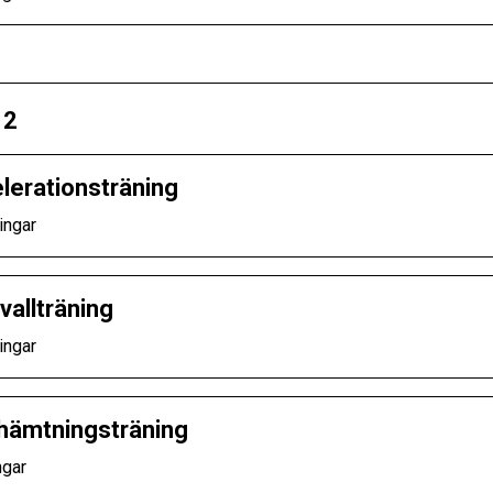
 2
lerationsträning
ingar
vallträning
ingar
hämtningsträning
ngar