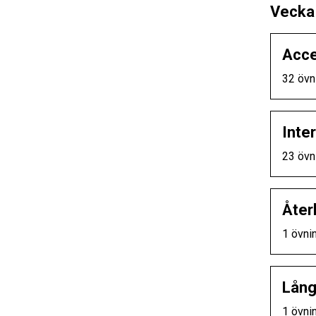
Vecka
Acce
32 övn
Inter
23 övn
Åter
1 övni
Lång
1 övni