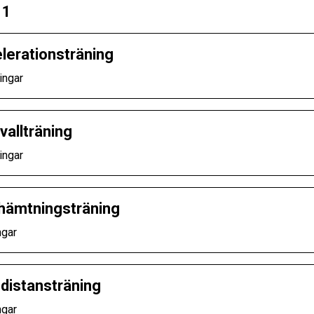
 1
lerationsträning
ingar
vallträning
ingar
hämtningsträning
ngar
distansträning
ngar