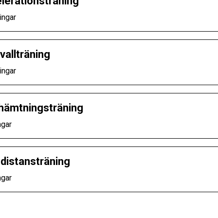
lerationsträning
ingar
vallträning
ingar
hämtningsträning
ngar
distansträning
ngar