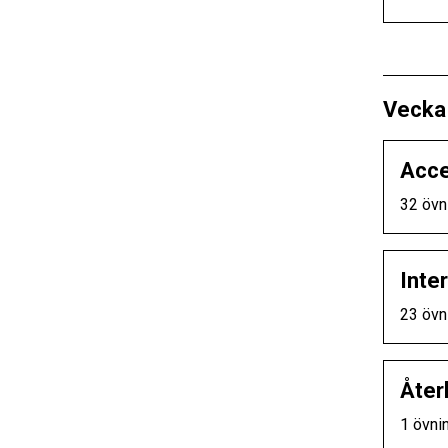
Vecka
Acce
32 övn
Inter
23 övn
Åter
1 övni