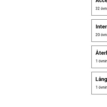
Acce
32 övn
Inter
20 övn
Åter
1 övni
Lång
1 övni