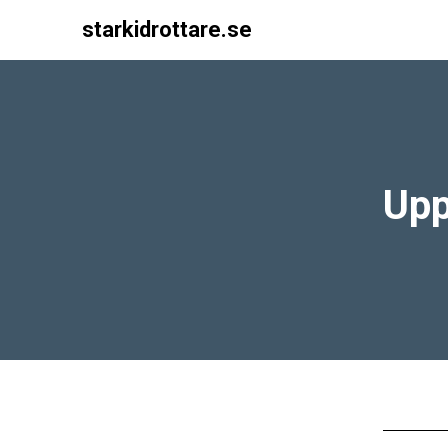
starkidrottare.se
Main Navigation
Upp