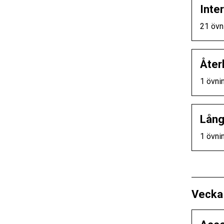
Inter
21 övn
Åter
1 övni
Lång
1 övni
Vecka