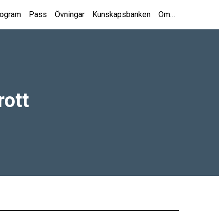
rogram
Pass
Övningar
Kunskapsbanken
Om…
ott