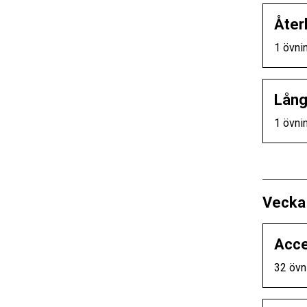
Åter
1 övni
Lång
1 övni
Vecka
Acce
32 övn