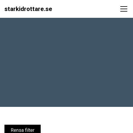
starkidrottare.se
Main Navigation
Rensa filter