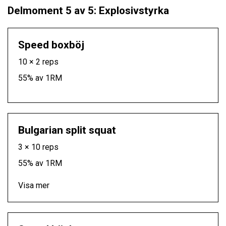
Delmoment 5 av 5: Explosivstyrka
Speed boxböj
10 × 2 reps
55% av 1RM
Bulgarian split squat
3 × 10 reps
55% av 1RM
Visa mer