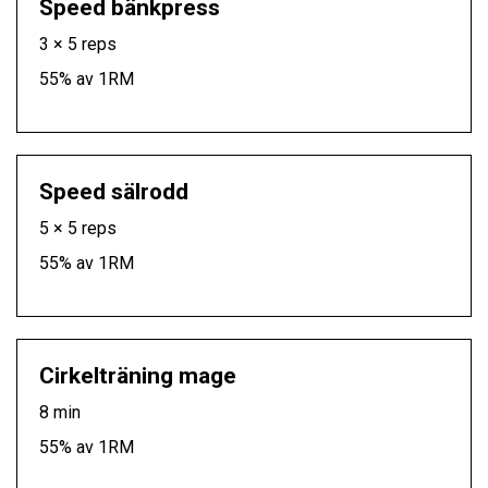
Speed bänkpress
3 × 5 reps
55% av 1RM
Speed sälrodd
5 × 5 reps
55% av 1RM
Cirkelträning mage
8 min
55% av 1RM