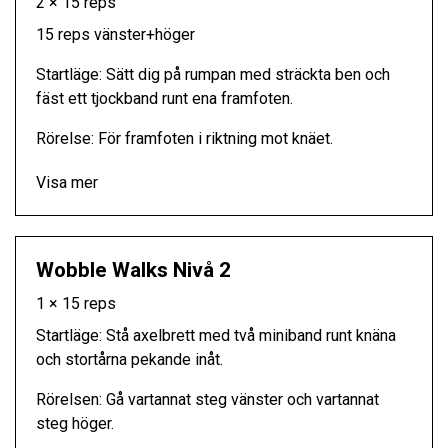
2 × 15 reps
15 reps vänster+höger
Startläge: Sätt dig på rumpan med sträckta ben och
fäst ett tjockband runt ena framfoten.
Rörelse: För framfoten i riktning mot knäet.
Visa mer
Wobble Walks Nivå 2
1 × 15 reps
Startläge: Stå axelbrett med två miniband runt knäna
och stortårna pekande inåt.
Rörelsen: Gå vartannat steg vänster och vartannat
steg höger.