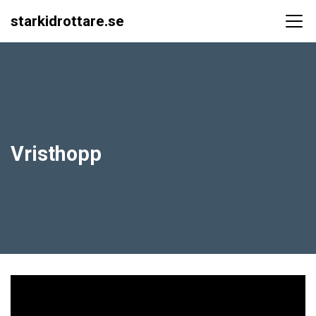
starkidrottare.se
Main Navigation
Vristhopp