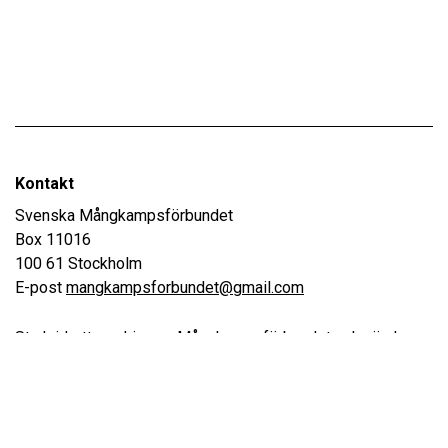
Kontakt
Svenska Mångkampsförbundet
Box 11016
100 61 Stockholm
E-post
mangkampsforbundet@gmail.com
Stark idrottare drivs av Mångkampsförbundet och vänder
sig till alla idrottare i Sverige. Sajten vill vara en plats där all
information kring träning som inte är idrottsspecifik ska
finnas.