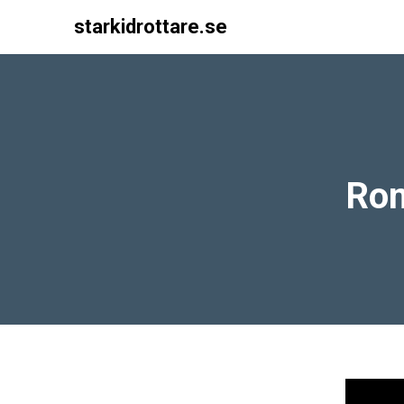
starkidrottare.se
Main Navigation
Rom