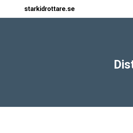
starkidrottare.se
Main Navigation
Dis