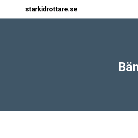
starkidrottare.se
Main Navigation
Bän